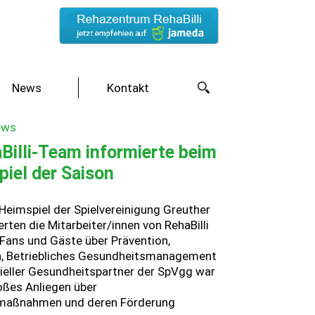
News
Kontakt
ews
Billi-Team informierte beim
piel der Saison
Heimspiel der Spielvereinigung Greuther
erten die Mitarbeiter/innen von RehaBilli
 Fans und Gäste über Prävention,
on, Betriebliches Gesundheitsmanagement
zieller Gesundheitspartner der SpVgg war
oßes Anliegen über
maßnahmen und deren Förderung